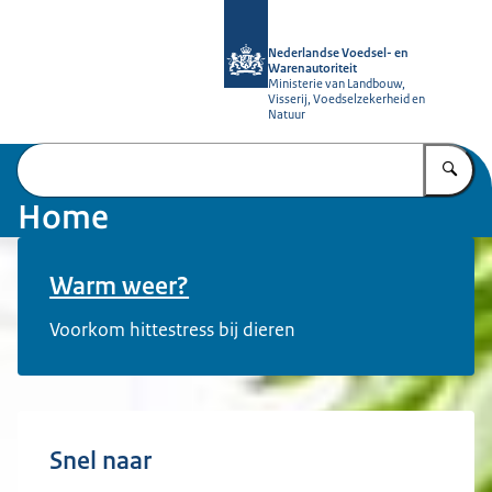
Naar de homepage van NVWA
Nederlandse Voedsel- en
Warenautoriteit
Ministerie van Landbouw,
Visserij, Voedselzekerheid en
Natuur
Vu
Home
Warm weer?
Voorkom hittestress bij dieren
Snel naar