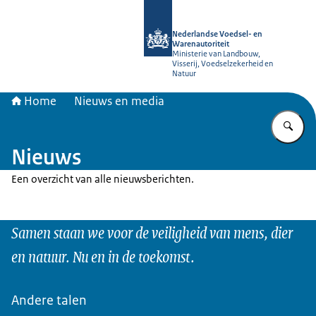
Naar de homepage van NVWA
Nederlandse Voedsel- en
Warenautoriteit
Ministerie van Landbouw,
Visserij, Voedselzekerheid en
Natuur
Home
Nieuws en media
Vu
Nieuws
Een overzicht van alle nieuwsberichten.
Samen staan we voor de veiligheid van mens, dier
en natuur. Nu en in de toekomst.
Andere talen