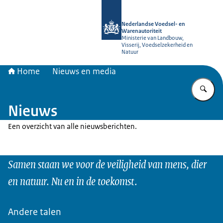
Naar de homepage van NVWA
Nederlandse Voedsel- en
Warenautoriteit
Ministerie van Landbouw,
Visserij, Voedselzekerheid en
Natuur
Home
Nieuws en media
Vu
Nieuws
Een overzicht van alle nieuwsberichten.
Samen staan we voor de veiligheid van mens, dier
en natuur. Nu en in de toekomst.
Andere talen