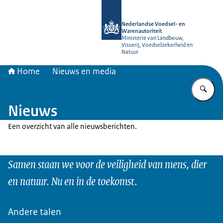
Naar de homepage van NVWA
Nederlandse Voedsel- en
Warenautoriteit
Ministerie van Landbouw,
Visserij, Voedselzekerheid en
Natuur
Home
Nieuws en media
Vu
Nieuws
Een overzicht van alle nieuwsberichten.
Samen staan we voor de veiligheid van mens, dier
en natuur. Nu en in de toekomst.
Andere talen