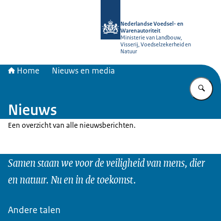
Naar de homepage van NVWA
Nederlandse Voedsel- en
Warenautoriteit
Ministerie van Landbouw,
Visserij, Voedselzekerheid en
Natuur
Home
Nieuws en media
Vu
Nieuws
Een overzicht van alle nieuwsberichten.
Samen staan we voor de veiligheid van mens, dier
en natuur. Nu en in de toekomst.
Andere talen