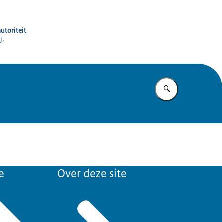
utoriteit
j,
Vul in wat u z
e
Over deze site