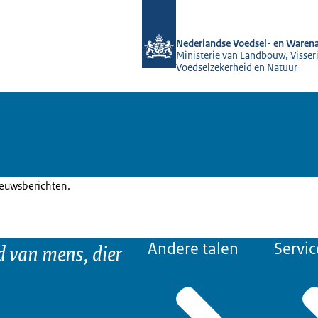
Naar de homepage van NVWA
Nederlandse Voedsel- en Warena
Ministerie van Landbouw, Visseri
Voedselzekerheid en Natuur
ieuwsberichten.
d van mens, dier
Andere talen
Servic