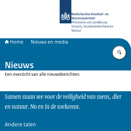
Naar de homepage van NVWA
Nederlandse Voedsel- en
Warenautoriteit
Ministerie van Landbouw,
Visserij, Voedselzekerheid en
Natuur
Home
Nieuws en media
Vu
Nieuws
Een overzicht van alle nieuwsberichten.
Samen staan we voor de veiligheid van mens, dier
en natuur. Nu en in de toekomst.
Andere talen