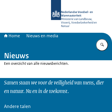
Naar de homepage van NVWA
Nederlandse Voedsel- en
Warenautoriteit
Ministerie van Landbouw,
Visserij, Voedselzekerheid en
Natuur
Home
Nieuws en media
Vu
Nieuws
Een overzicht van alle nieuwsberichten.
Samen staan we voor de veiligheid van mens, dier
en natuur. Nu en in de toekomst.
Andere talen