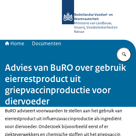
Naar de homepage van NVWA
Nederlandse Voedsel- en
Warenautoriteit
Ministerie van Landbouw,
Visserij, Voedselzekerheid en
Natuur
Home
Documenten
Vu
Advies van BuRO over gebruik
eierrestproduct uit
griepvaccinproductie voor
diervoeder
BuRO adviseert voorwaarden te stellen aan het gebruik van
eierrestproduct uit influenzavaccinproductie als ingrediënt
voor diervoeder. Onderzoek bijvoorbeeld eerst of er
ziekteverwekkers en chemische stoffen uit het griepvaccin