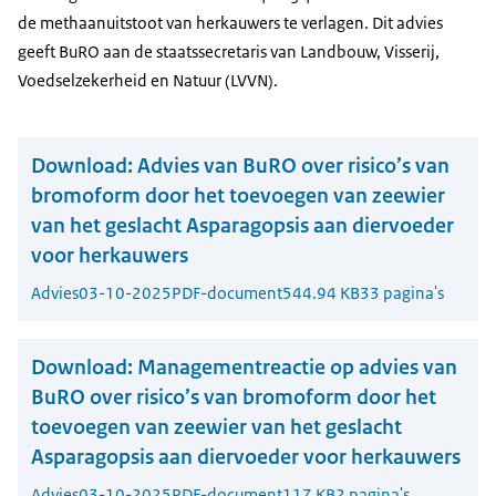
de methaanuitstoot van herkauwers te verlagen. Dit advies
geeft BuRO aan de staatssecretaris van Landbouw, Visserij,
Voedselzekerheid en Natuur (LVVN).
Download:
Advies van BuRO over risico’s van
bromoform door het toevoegen van zeewier
van het geslacht Asparagopsis aan diervoeder
voor herkauwers
Advies
03-10-2025
PDF-document
544.94 KB
33 pagina's
Download:
Managementreactie op advies van
BuRO over risico’s van bromoform door het
toevoegen van zeewier van het geslacht
Asparagopsis aan diervoeder voor herkauwers
Advies
03-10-2025
PDF-document
117 KB
2 pagina's