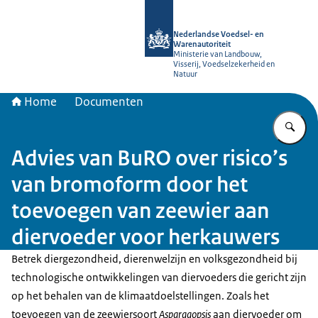
Naar de homepage van NVWA
Nederlandse Voedsel- en
Warenautoriteit
Ministerie van Landbouw,
Visserij, Voedselzekerheid en
Natuur
Home
Documenten
Vu
Advies van BuRO over risico’s
van bromoform door het
toevoegen van zeewier aan
diervoeder voor herkauwers
Betrek diergezondheid, dierenwelzijn en volksgezondheid bij
technologische ontwikkelingen van diervoeders die gericht zijn
op het behalen van de klimaatdoelstellingen. Zoals het
toevoegen van de zeewiersoort
Asparagopsis
aan diervoeder om