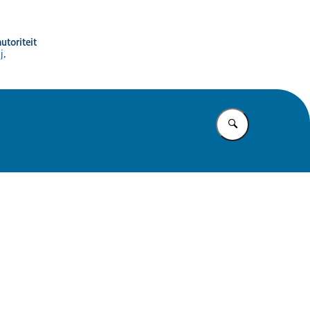
utoriteit
j,
Vul in wat u z
n