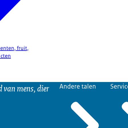
enten, fruit,
ucten
d van mens, dier
Andere talen
Servic