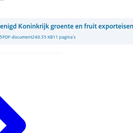
enigd Koninkrijk groente en fruit exporteise
5
PDF-document
240.55 KB
11 pagina's