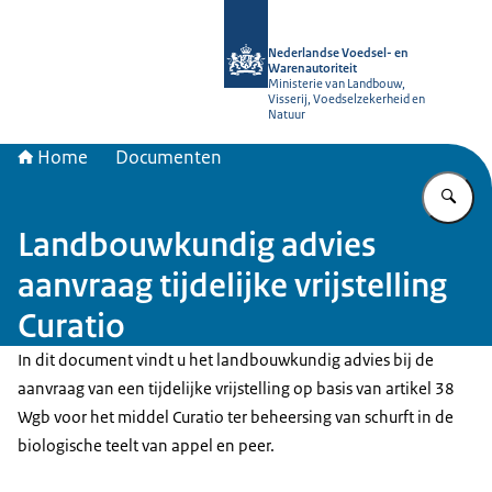
Naar de homepage van NVWA
Nederlandse Voedsel- en
Warenautoriteit
Ministerie van Landbouw,
Visserij, Voedselzekerheid en
Natuur
Home
Documenten
Vu
Landbouwkundig advies
aanvraag tijdelijke vrijstelling
Curatio
In dit document vindt u het landbouwkundig advies bij de
aanvraag van een tijdelijke vrijstelling op basis van artikel 38
Wgb voor het middel Curatio ter beheersing van schurft in de
biologische teelt van appel en peer.