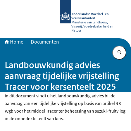
Naar de homepage van NVWA
Nederlandse Voedsel- en
Warenautoriteit
Ministerie van Landbouw,
Visserij, Voedselzekerheid en
Natuur
Home
Documenten
Vu
Landbouwkundig advies
aanvraag tijdelijke vrijstelling
Tracer voor kersenteelt 2025
In dit document vindt u het landbouwkundig advies bij de
aanvraag van een tijdelijke vrijstelling op basis van artikel 38
Wgb voor het middel Tracer ter beheersing van suzuki-fruitvlieg
in de onbedekte teelt van kers.