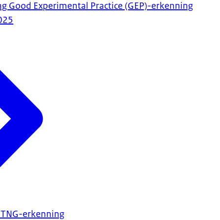
ag Good Experimental Practice (GEP)-erkenning
025
n TNG-erkenning