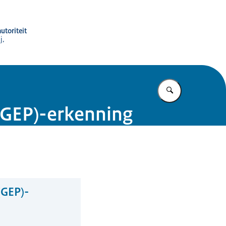
utoriteit
j,
Vul in wat u z
(GEP)-erkenning
(GEP)-