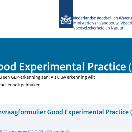
Naar de homepage van NVWA
Nederlandse Voedsel- en Warena
Ministerie van Landbouw, Visseri
Voedselzekerheid en Natuur
od Experimental Practice 
 u een GEP-erkenning aan. Als u uw erkenning wilt
rmulier ook gebruiken.
vraagformulier Good Experimental Practice 
PDF-document
217.97 KB
2 pagina's