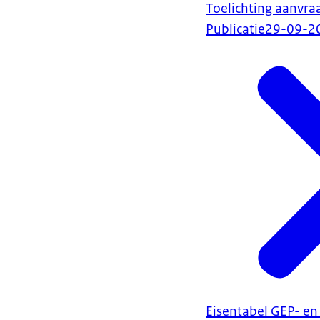
Toelichting aanvra
Publicatie
29-09-2
Eisentabel GEP- e