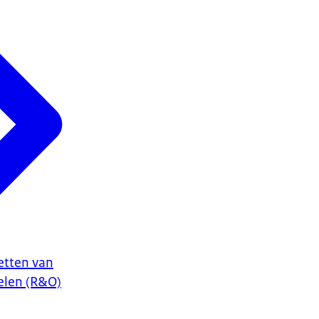
etten van
elen (R&O)