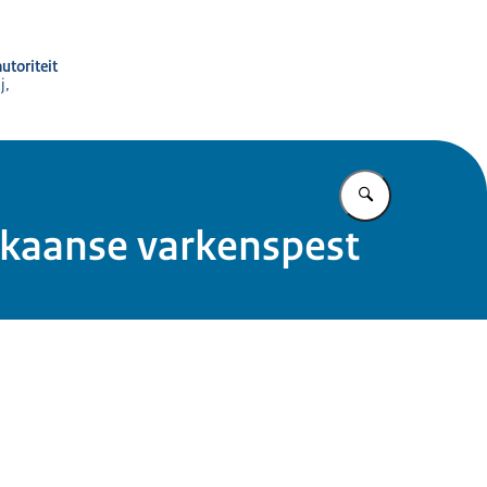
utoriteit
j,
Vul in wat u z
ikaanse varkenspest