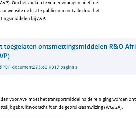
(AVP). Om het zoeken te vereenvoudigen heeft de
r website de lijst te publiceren met alle door het
tingsmiddelen bij AVP.
st toegelaten ontsmettingsmiddelen R&O Afr
AVP)
5
PDF-document
273.62 KB
13 pagina's
olanden voor AVP moet het transportmiddel na de reiniging worden on
wettelijk gebruiksvoorschrift en de gebruiksaanwijzing (WG/GA).