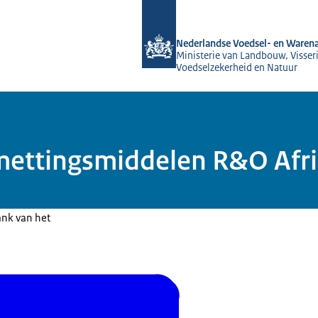
Naar de homepage van NVWA
Nederlandse Voedsel- en Warena
Ministerie van Landbouw, Visseri
Voedselzekerheid en Natuur
smettingsmiddelen R&O Afr
ank van het