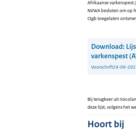
Afrikaanse varkenspest 
NVWA besloten om op haa
Ctgb toegelaten ontsmet
Download:
Lij
varkenspest (
Voorschrift
24-09-202
Bij terugkeer uit risic
deze lijst, volgens het 
Hoort bij