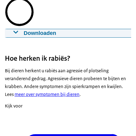
Downloaden
NVWA Explainer serie - Rabiës
17-07-2024
00:04:09
mp4
156,9 MB
Hoe herken ik rabiës?
Download
Bij dieren herkent u rabiës aan agressie of plotseling
Ondertiteling
veranderend gedrag. Agressieve dieren proberen te bijten en
srt
7,2 KB
krabben. Andere symptomen zijn spierkrampen en kwijlen.
Lees
meer over symptomen bij dieren
.
Download
Kijk voor