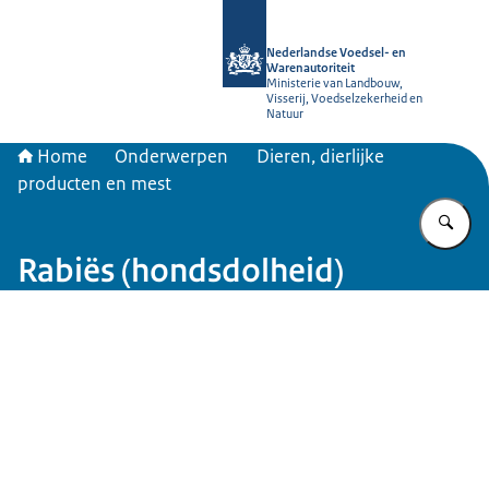
Naar de homepage van NVWA
Nederlandse Voedsel- en
Warenautoriteit
Ministerie van Landbouw,
Visserij, Voedselzekerheid en
Natuur
Home
Onderwerpen
Dieren, dierlijke
producten en mest
Vu
Rabiës (hondsdolheid)
Beeld: © PureBudget