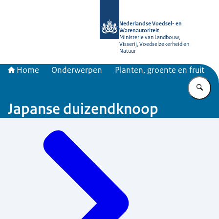
Naar de homepage van NVWA
Nederlandse Voedsel- en
Warenautoriteit
Ministerie van Landbouw,
Visserij, Voedselzekerheid en
Natuur
Home
Onderwerpen
Planten, groente en fruit
Vu
Japanse duizendknoop
Menu