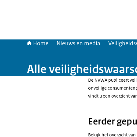
Home
Nieuws en media
Veiligheid
Alle veiligheidswaar
De NVWA publiceert vei
onveilige consumentenp
vindt u een overzicht va
Eerder gepu
Bekijk het overzicht van