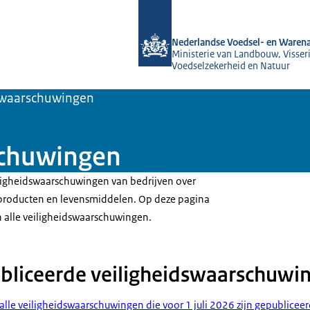
Naar de homepage van NVWA
Nederlandse Voedsel- en Warena
Ministerie van Landbouw, Visseri
Voedselzekerheid en Natuur
swaarschuwingen
schuwingen
ligheidswaarschuwingen van bedrijven over
roducten en levensmiddelen. Op deze pagina
n alle veiligheidswaarschuwingen.
bliceerde veiligheidswaarschuwi
alle veiligheidswaarschuwingen die voor 1 juli 2026 zijn gepublicee