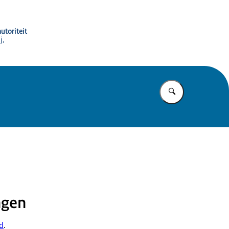
utoriteit
j,
Vul in wat u z
ngen
rd
.