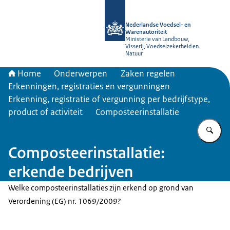
Naar de homepage van NVWA
Nederlandse Voedsel- en
Warenautoriteit
Ministerie van Landbouw,
Visserij, Voedselzekerheid en
Natuur
Home
Onderwerpen
Zaken regelen
Erkenningen, registraties en vergunningen
Erkenning, registratie of vergunning per bedrijfstype,
product of activiteit
Composteerinstallatie
Vu
Composteerinstallatie:
erkende bedrijven
Welke composteerinstallaties zijn erkend op grond van
Verordening (EG) nr. 1069/2009?