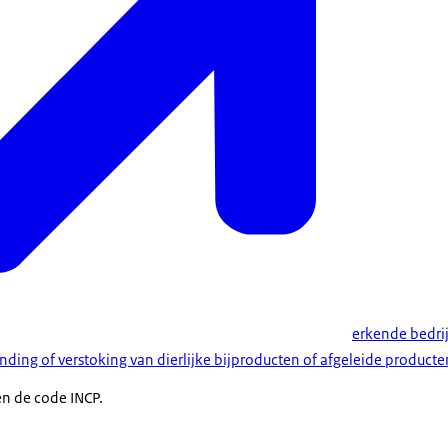
erkende bedri
ding of verstoking van dierlijke bijproducten of afgeleide producte
n de code INCP.