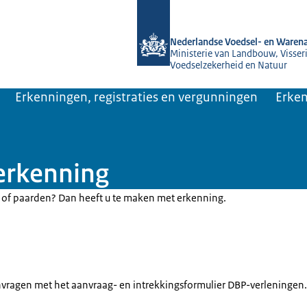
Naar de homepage van NVWA
Nederlandse Voedsel- en Warena
Ministerie van Landbouw, Visseri
Voedselzekerheid en Natuur
Erkenningen, registraties en vergunningen
Erken
erkenning
 of paarden? Dan heeft u te maken met erkenning.
vragen met het aanvraag- en intrekkingsformulier DBP-verleningen.