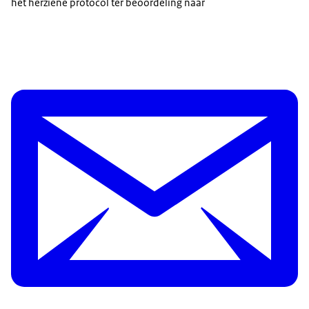
het herziene protocol ter beoordeling naar
IDTF
. Afhankelijk van de voorgaande lading keurt de
NVWA alleen reinigingsmethodes goed die
overeenkomen met het reinigingsregime C of D uit
voorschriften van GMP+, of die daaraan gelijkwaardig
zijn.
Gaat het om een opslagfaciliteit? Dan moet u nat
reinigen en een reinigingsmiddel van
levensmiddelenkwaliteit gebruiken. Gebruik bij vet- en
eiwitrijke producten bovendien een reinigingsmiddel.
Droog reinigen is geen geschikte methode.