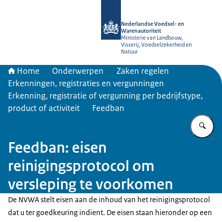
Naar de homepage van NVWA
Nederlandse Voedsel- en
Warenautoriteit
Ministerie van Landbouw,
Visserij, Voedselzekerheid en
Natuur
Home
Onderwerpen
Zaken regelen
Erkenningen, registraties en vergunningen
Erkenning, registratie of vergunning per bedrijfstype,
product of activiteit
Feedban
Vu
Feedban: eisen
reinigingsprotocol om
versleping te voorkomen
De NVWA stelt eisen aan de inhoud van het reinigingsprotocol
dat u ter goedkeuring indient. De eisen staan hieronder op een