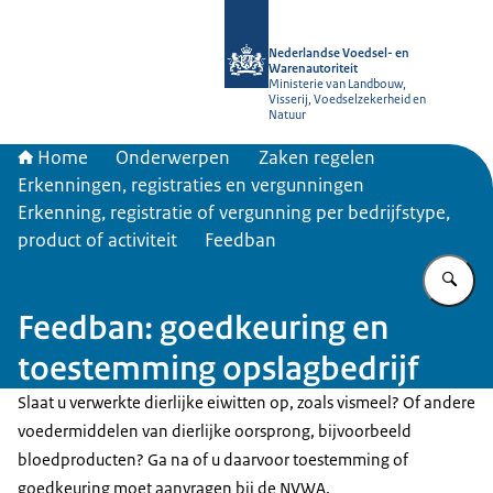
Naar de homepage van NVWA
Nederlandse Voedsel- en
Warenautoriteit
Ministerie van Landbouw,
Visserij, Voedselzekerheid en
Natuur
Home
Onderwerpen
Zaken regelen
Erkenningen, registraties en vergunningen
Erkenning, registratie of vergunning per bedrijfstype,
product of activiteit
Feedban
Vu
Feedban: goedkeuring en
toestemming opslagbedrijf
Slaat u verwerkte dierlijke eiwitten op, zoals vismeel? Of andere
voedermiddelen van dierlijke oorsprong, bijvoorbeeld
bloedproducten? Ga na of u daarvoor toestemming of
goedkeuring moet aanvragen bij de NVWA.