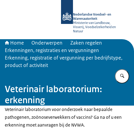
Naar de homepage van NVWA
Nederlandse Voedsel- en
Warenautoriteit
Ministerie van Landbouw,
Visserij, Voedselzekerheid en
Natuur
Home
Onderwerpen
Zaken regelen
Erkenningen, registraties en vergunningen
Erkenning, registratie of vergunning per bedrijfstype,
product of activiteit
Vu
Veterinair laboratorium:
erkenning
Veterinair laboratorium voor onderzoek naar bepaalde
pathogenen, zoönoseverwekkers of vaccins? Ga na of u een
erkenning moet aanvragen bij de NVWA.