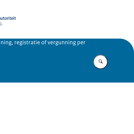
utoriteit
j,
ning, registratie of vergunning per
Vul in wat u z