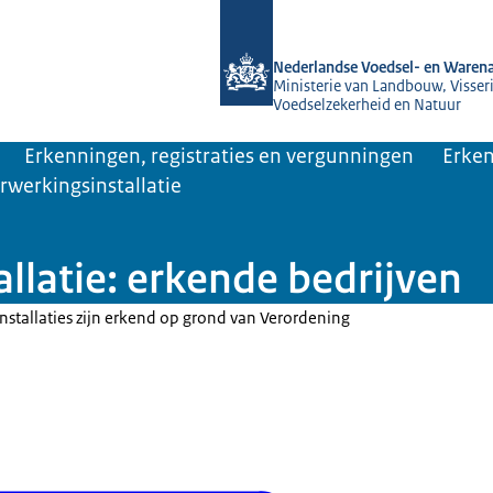
Naar de homepage van NVWA
Nederlandse Voedsel- en Warena
Ministerie van Landbouw, Visseri
Voedselzekerheid en Natuur
Erkenningen, registraties en vergunningen
Erken
werkingsinstallatie
llatie: erkende bedrijven
stallaties zijn erkend op grond van Verordening