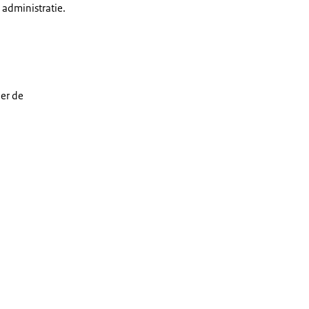
administratie.
er de