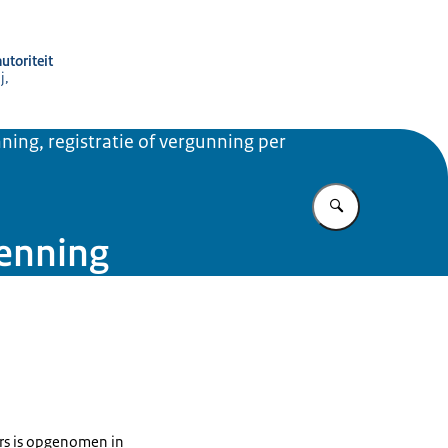
utoriteit
j,
ning, registratie of vergunning per
Vul in wat u z
kenning
rs is opgenomen in