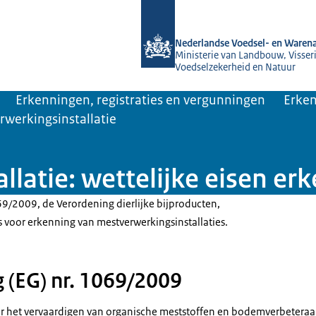
Naar de homepage van NVWA
Nederlandse Voedsel- en Warena
Ministerie van Landbouw, Visseri
Voedselzekerheid en Natuur
Erkenningen, registraties en vergunningen
Erken
werkingsinstallatie
latie: wettelijke eisen er
69/2009, de Verordening dierlijke bijproducten,
s voor erkenning van mestverwerkingsinstallaties.
 (EG) nr. 1069/2009
or het vervaardigen van organische meststoffen en bodemverbeteraa