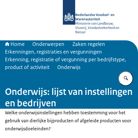
Naar de homepage van NVWA
Nederlandse Voedsel- en
Warenautoriteit
Ministerie van Landbouw,
Visserij, Voedselzekerheid en
Natuur
Home
Onderwerpen
Zaken regelen
Erkenningen, registraties en vergunningen
Erkenning, registratie of vergunning per bedrijfstype,
product of activiteit
Onderwijs
Vu
Onderwijs: lijst van instellingen
en bedrijven
Welke onderwijsinstellingen hebben toestemming voor het
gebruik van dierlijke bijproducten of afgeleide producten voor
onderwijsdoeleinden?