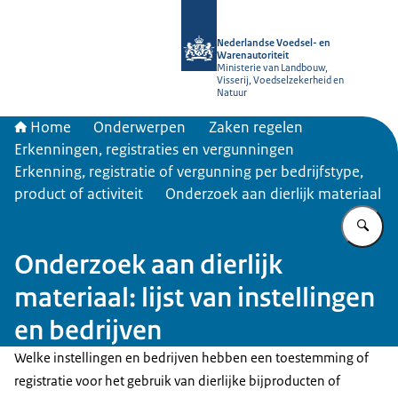
Naar de homepage van NVWA
Nederlandse Voedsel- en
Warenautoriteit
Ministerie van Landbouw,
Visserij, Voedselzekerheid en
Natuur
Home
Onderwerpen
Zaken regelen
Erkenningen, registraties en vergunningen
Erkenning, registratie of vergunning per bedrijfstype,
product of activiteit
Onderzoek aan dierlijk materiaal
Vu
Onderzoek aan dierlijk
materiaal: lijst van instellingen
en bedrijven
Welke instellingen en bedrijven hebben een toestemming of
registratie voor het gebruik van dierlijke bijproducten of