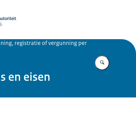
utoriteit
j,
ning, registratie of vergunning per
Vul in wat u z
is en eisen