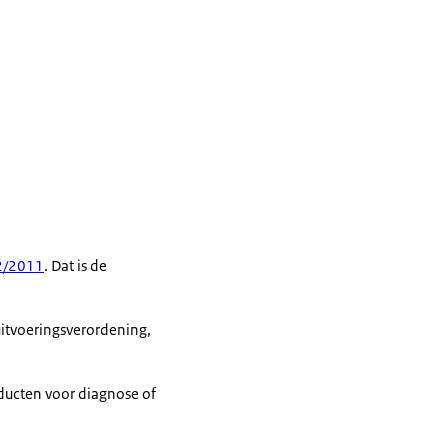
42/2011
. Dat is de
 uitvoeringsverordening,
oducten voor diagnose of