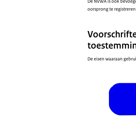
De NVWA is ook bevoegd 
oorsprong te registrere
Voorschrift
toestemming
De eisen waaraan gebrui