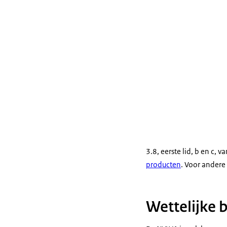
3.8, eerste lid, b en c, v
producten
. Voor ander
Wettelijke b