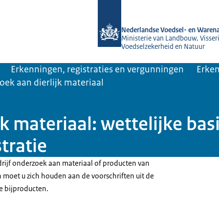
Naar de homepage van NVWA
Nederlandse Voedsel- en Warena
Ministerie van Landbouw, Visseri
Voedselzekerheid en Natuur
Erkenningen, registraties en vergunningen
Erken
ek aan dierlijk materiaal
k materiaal: wettelijke bas
tratie
drijf onderzoek aan materiaal of producten van
n moet u zich houden aan de voorschriften uit de
ke bijproducten.