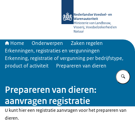
Naar de homepage van NVWA
Nederlandse Voedsel- en
Warenautoriteit
Ministerie van Landbouw,
Visserij, Voedselzekerheid en
Natuur
Home
Onderwerpen
Zaken regelen
Erkenningen, registraties en vergunningen
Erkenning, registratie of vergunning per bedrijfstype,
product of activiteit
Prepareren van dieren
Vu
Prepareren van dieren:
aanvragen registratie
U kunt hier een registratie aanvragen voor het prepareren van
dieren.