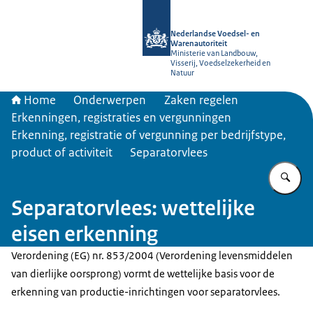
Naar de homepage van NVWA
Nederlandse Voedsel- en
Warenautoriteit
Ministerie van Landbouw,
Visserij, Voedselzekerheid en
Natuur
Home
Onderwerpen
Zaken regelen
Erkenningen, registraties en vergunningen
Erkenning, registratie of vergunning per bedrijfstype,
product of activiteit
Separatorvlees
Vu
Separatorvlees: wettelijke
eisen erkenning
Verordening (EG) nr. 853/2004 (Verordening levensmiddelen
van dierlijke oorsprong) vormt de wettelijke basis voor de
erkenning van productie-inrichtingen voor separatorvlees.