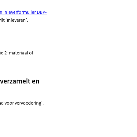
n inleverformulier DBP-
lt ‘Inleveren’.
ie 2-materiaal of
 verzamelt en
md voor vervoedering’.