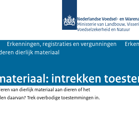
Naar de homepage van NVWA
Nederlandse Voedsel- en Warena
Ministerie van Landbouw, Visseri
Voedselzekerheid en Natuur
Erkenningen, registraties en vergunningen
Erken
eren dierlijk materiaal
 materiaal: intrekken toes
ren van dierlijk materiaal aan dieren of het
en daarvan? Trek overbodige toestemmingen in.