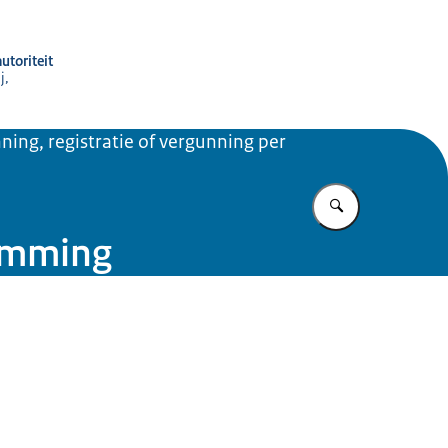
utoriteit
j,
ning, registratie of vergunning per
Vul in wat u z
temming