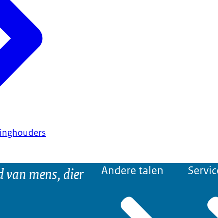
minghouders
d van mens, dier
Andere talen
Servic