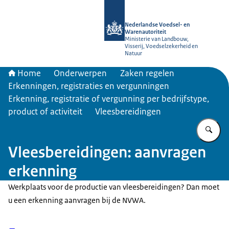
Naar de homepage van NVWA
Nederlandse Voedsel- en
Warenautoriteit
Ministerie van Landbouw,
Visserij, Voedselzekerheid en
Natuur
Home
Onderwerpen
Zaken regelen
Erkenningen, registraties en vergunningen
Erkenning, registratie of vergunning per bedrijfstype,
product of activiteit
Vleesbereidingen
Vu
Vleesbereidingen: aanvragen
erkenning
Werkplaats voor de productie van vleesbereidingen? Dan moet
u een erkenning aanvragen bij de NVWA.