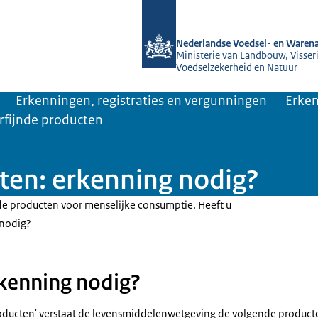
Naar de homepage van NVWA
Nederlandse Voedsel- en Warena
Ministerie van Landbouw, Visseri
Voedselzekerheid en Natuur
Erkenningen, registraties en vergunningen
Erken
rfijnde producten
cten: erkenning nodig?
nde producten voor menselijke consumptie. Heeft u
 nodig?
kenning nodig?
roducten' verstaat de levensmiddelenwetgeving de volgende producte