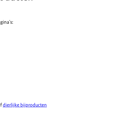
gina's:
jf
dierlijke bijproducten