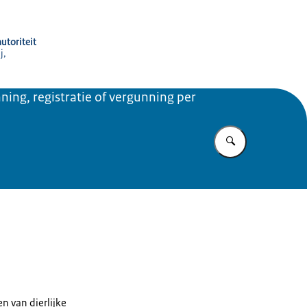
utoriteit
j,
ning, registratie of vergunning per
Vul in wat u z
n van dierlijke