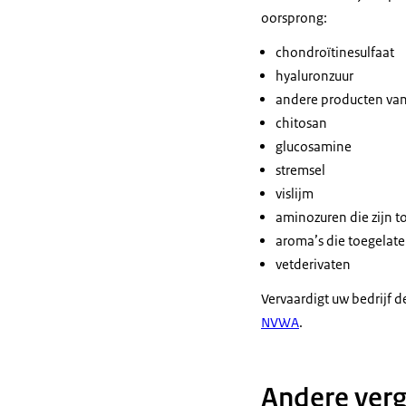
oorsprong:
chondroïtinesulfaat
hyaluronzuur
andere producten va
chitosan
glucosamine
stremsel
vislijm
aminozuren die zijn 
aroma’s die toegelate
vetderivaten
Vervaardigt uw bedrijf 
NVWA
.
Andere ver