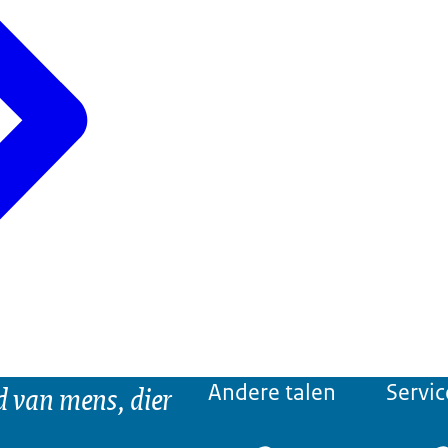
d van mens, dier
Andere talen
Servic