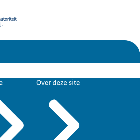
utoriteit
j,
e
Over deze site