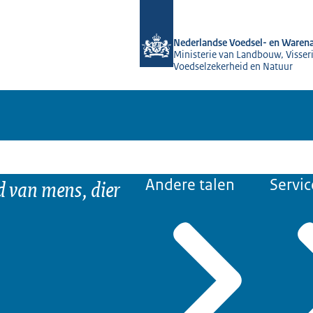
Naar de homepage van NVWA
Nederlandse Voedsel- en Warena
Ministerie van Landbouw, Visseri
Voedselzekerheid en Natuur
d van mens, dier
Andere talen
Servic