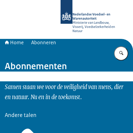
Naar de homepage van NVWA
Nederlandse Voedsel- en
Warenautoriteit
Ministerie van Landbouw,
Visserij, Voedselzekerheid en
Natuur
Home
Abonneren
Vu
Abonnementen
Samen staan we voor de veiligheid van mens, dier
en natuur. Nu en in de toekomst.
Andere talen