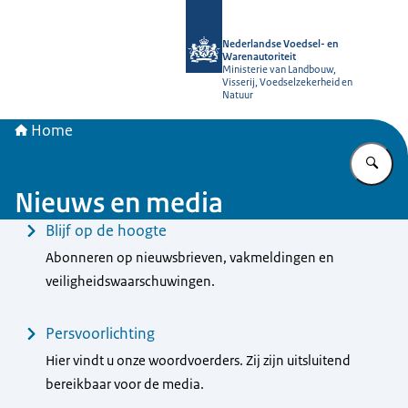
Naar de homepage van NVWA
Nederlandse Voedsel- en
Warenautoriteit
Ministerie van Landbouw,
Visserij, Voedselzekerheid en
Natuur
Home
Vu
Nieuws en media
Menu
Blijf op de hoogte
Abonneren op nieuwsbrieven, vakmeldingen en
veiligheidswaarschuwingen.
Persvoorlichting
Hier vindt u onze woordvoerders. Zij zijn uitsluitend
bereikbaar voor de media.