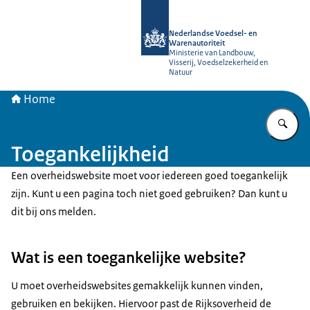
Naar de homepage van NVWA
Nederlandse Voedsel- en
Warenautoriteit
Ministerie van Landbouw,
Visserij, Voedselzekerheid en
Natuur
Home
Vu
Toegankelijkheid
Een overheidswebsite moet voor iedereen goed toegankelijk
zijn. Kunt u een pagina toch niet goed gebruiken? Dan kunt u
dit bij ons melden.
Wat is een toegankelijke website?
U moet overheidswebsites gemakkelijk kunnen vinden,
gebruiken en bekijken. Hiervoor past de Rijksoverheid de