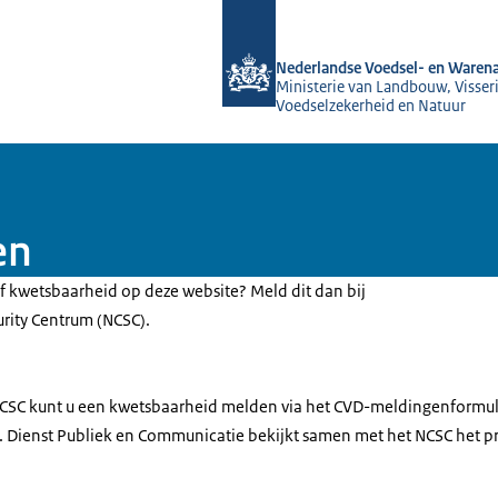
Naar de homepage van NVWA
Nederlandse Voedsel- en Warena
Ministerie van Landbouw, Visseri
Voedselzekerheid en Natuur
en
of kwetsbaarheid op deze website? Meld dit dan bij
urity Centrum (NCSC).
NCSC kunt u een kwetsbaarheid melden via het CVD-meldingenformul
). Dienst Publiek en Communicatie bekijkt samen met het NCSC het pr