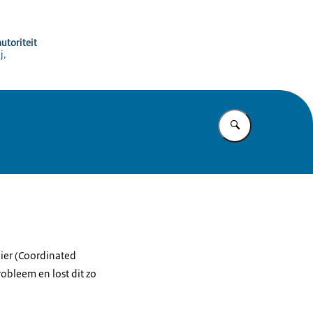
utoriteit
j,
Vul in wat u z
ier (Coordinated
obleem en lost dit zo