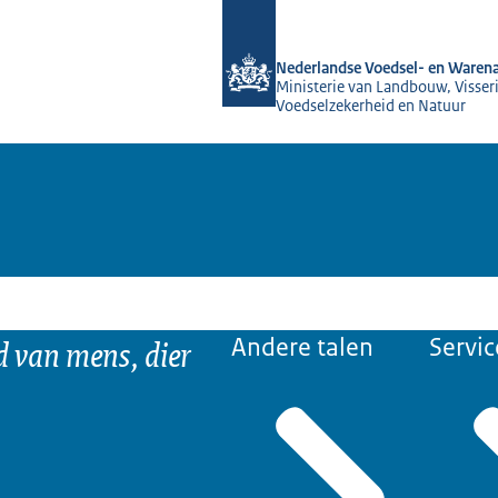
Naar de homepage van NVWA
Nederlandse Voedsel- en Warena
Ministerie van Landbouw, Visseri
Voedselzekerheid en Natuur
d van mens, dier
Andere talen
Servic