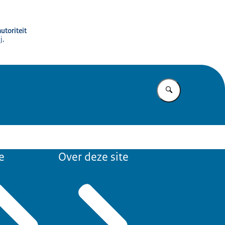
utoriteit
j,
Vul in wat u z
e
Over deze site