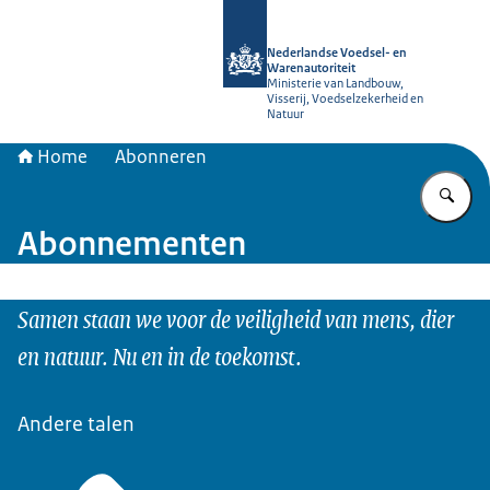
Naar de homepage van NVWA
Nederlandse Voedsel- en
Warenautoriteit
Ministerie van Landbouw,
Visserij, Voedselzekerheid en
Natuur
Home
Abonneren
Vu
Abonnementen
Samen staan we voor de veiligheid van mens, dier
en natuur. Nu en in de toekomst.
Andere talen