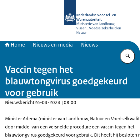
Naar de homepage van NVWA
Nederlandse Voedsel- en
Warenautoriteit
Ministerie van Landbouw,
Visserij, Voedselzekerheid en
Natuur
Home
Nieuws en media
Nieuws
Vu
Vaccin tegen het
blauwtongvirus goedgekeurd
voor gebruik
Nieuwsbericht
26-04-2024 | 08:00
Minister Adema (minister van Landbouw, Natuur en Voedselkwalite
door middel van een versnelde procedure een vaccin tegen het
blauwtongvirus goedgekeurd voor gebruik. Dit heeft hij besloten 