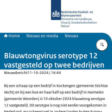
Naar de homepage van NVWA
Nederlandse Voedsel- en
Warenautoriteit
Ministerie van Landbouw,
Visserij, Voedselzekerheid en
Natuur
Home
Nieuws en media
Nieuws
Vu
Blauwtongvirus serotype 12
vastgesteld op twee bedrijven
Nieuwsbericht
11-10-2024 | 16:44
Bij een schaap op een bedrijf in Kockengen (gemeente Stichtse
Vecht) en bij een koe en haar kalf op een bedrijf in Harmelen
(gemeente Woerden) is 10 oktober 2024 blauwtong serotype
12 vastgesteld. Dit serotype is nog niet eerder voorgekomen in
Nederland, maar heerst wel in andere landen buiten Europa.