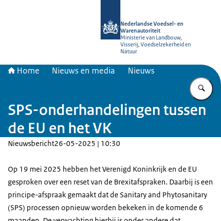
Naar de homepage van NVWA
Nederlandse Voedsel- en
Warenautoriteit
Ministerie van Landbouw,
Visserij, Voedselzekerheid en
Natuur
Home
Nieuws en media
Nieuws
Vu
SPS-onderhandelingen tussen
de EU en het VK
Nieuwsbericht
26-05-2025 | 10:30
Op 19 mei 2025 hebben het Verenigd Koninkrijk en de EU
gesproken over een reset van de Brexitafspraken. Daarbij is een
principe-afspraak gemaakt dat de Sanitary and Phytosanitary
(SPS) processen opnieuw worden bekeken in de komende 6
maanden. De verwachting hierbij is onder andere dat