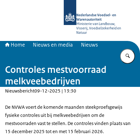
Naar de homepage van NVWA
Nederlandse Voedsel- en
Warenautoriteit
Ministerie van Landbouw,
Visserij, Voedselzekerheid en
Natuur
Home
Nieuws en media
Nieuws
Vu
Controles mestvoorraad
melkveebedrijven
Nieuwsbericht
09-12-2025 | 13:30
De NVWA voert de komende maanden steekproefsgewijs
fysieke controles uit bij melkveebedrijven om de
mestvoorraden vast te stellen. De controles vinden plaats van
15 december 2025 tot en met 15 februari 2026.