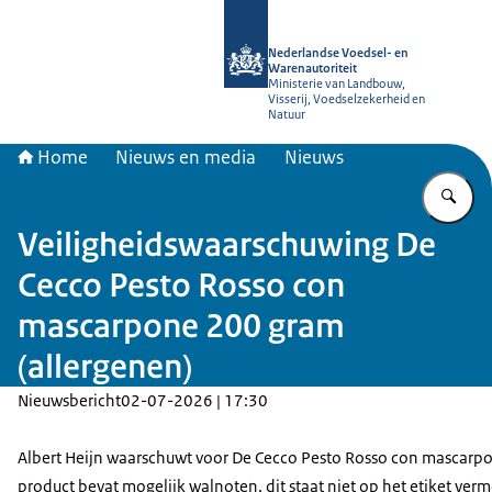
Naar de homepage van NVWA
Nederlandse Voedsel- en
Warenautoriteit
Ministerie van Landbouw,
Visserij, Voedselzekerheid en
Natuur
Home
Nieuws en media
Nieuws
Vu
Veiligheidswaarschuwing De
Cecco Pesto Rosso con
mascarpone 200 gram
(allergenen)
Nieuwsbericht
02-07-2026 | 17:30
Albert Heijn waarschuwt voor De Cecco Pesto Rosso con mascarpo
product bevat mogelijk walnoten, dit staat niet op het etiket verm