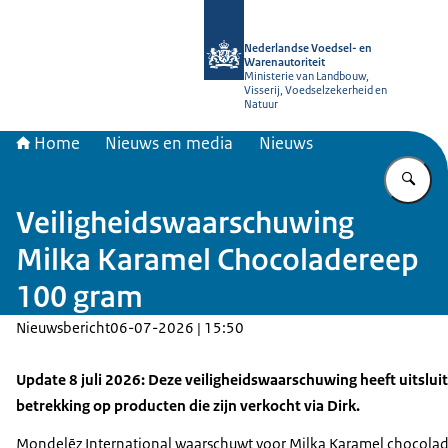
Naar de homepage van NVWA
Nederlandse Voedsel- en
Warenautoriteit
Ministerie van Landbouw,
Visserij, Voedselzekerheid en
Natuur
Home
Nieuws en media
Nieuws
Vu
Veiligheidswaarschuwing
Milka Karamel Chocoladereep
100 gram
Nieuwsbericht
06-07-2026 | 15:50
Update 8 juli 2026: Deze veiligheidswaarschuwing heeft uitslui
betrekking op producten die zijn verkocht via Dirk.
Mondelēz International waarschuwt voor Milka Karamel chocola