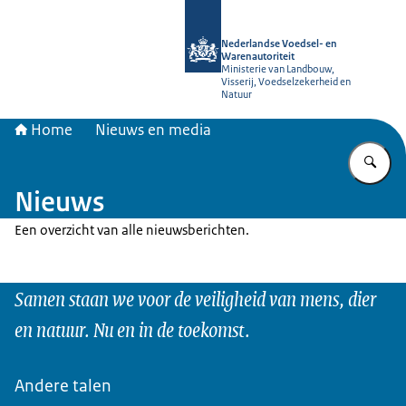
Naar de homepage van NVWA
Nederlandse Voedsel- en
Warenautoriteit
Ministerie van Landbouw,
Visserij, Voedselzekerheid en
Natuur
Home
Nieuws en media
Vu
Nieuws
Een overzicht van alle nieuwsberichten.
Samen staan we voor de veiligheid van mens, dier
en natuur. Nu en in de toekomst.
Andere talen