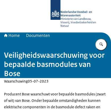
Naar de homepage van NVWA
Nederlandse Voedsel- en
Warenautoriteit
Ministerie van Landbouw,
Visserij, Voedselzekerheid en
Natuur
Home
Documenten
Vu
Veiligheidswaarschuwing voor
bepaalde basmodules van
Bose
Waarschuwing
05-07-2023
Producent Bose waarschuwt voor bepaalde basmodules (zwart
of wit) van Bose. Onder bepaalde omstandigheden kunnen
elektrische componenten in de basmodule defect raken en