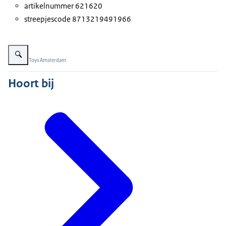
artikelnummer 621620
streepjescode 8713219491966
Vergroot afbeelding Lava Bubbles
Beeld: © Toys Amsterdam
Hoort bij