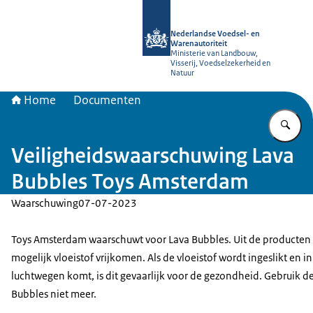
Naar de homepage van NVWA
Nederlandse Voedsel- en
Warenautoriteit
Ministerie van Landbouw,
Visserij, Voedselzekerheid en
Natuur
Home
Documenten
Vu
Veiligheidswaarschuwing Lava
Bubbles Toys Amsterdam
Waarschuwing
07-07-2023
Toys Amsterdam waarschuwt voor Lava Bubbles. Uit de producten
mogelijk vloeistof vrijkomen. Als de vloeistof wordt ingeslikt en in
luchtwegen komt, is dit gevaarlijk voor de gezondheid. Gebruik d
Bubbles niet meer.