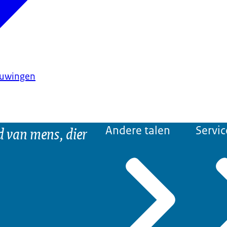
huwingen
d van mens, dier
Andere talen
Servic