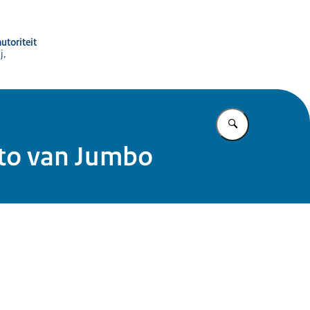
utoriteit
j,
Vul in wat u z
sto van Jumbo