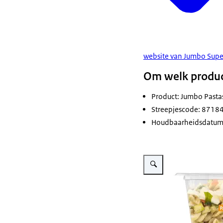
website van Jumbo Sup
Om welk produc
Product: Jumbo Pastas
Streepjescode: 871
Houdbaarheidsdatum (
Vergroot afbeelding Pasta