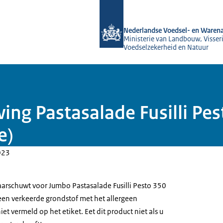
Naar de homepage van NVWA
Nederlandse Voedsel- en Warena
Ministerie van Landbouw, Visseri
Voedselzekerheid en Natuur
ing Pastasalade Fusilli Pe
e)
023
rschuwt voor Jumbo Pastasalade Fusilli Pesto 350
 een verkeerde grondstof met het allergeen
et vermeld op het etiket. Eet dit product niet als u