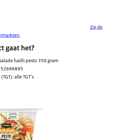
Zie de
ermarkten
.
t gaat het?
alade fusilli pesto 350 gram
8452696895
TGT): alle TGT’s
salade bevat cashewnoten